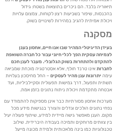
תיאוריה בלבד. הם ניכרים בתוצאות בשטח: גידול
בהכנסות, שיפור בשביעות רצון לקוחות, צמצום עלויות
ויכולת אמיתית להגיב במהירות לשינויים בשוק.
מסקנה
בעידן הדיגיטלי המהיר שבו אנו חיים, אחסון בענן
לצמיחה עסקית הפך לכלי חיוני עבור כל חברה השואפת
להתקדם ולהתחרות בשוק הגלובלי.
מעבר לענן חכם
לחברות
אינו טרנד חולף, אלא אסטרטגיה מוכחת שמביאה
עימה
יתרונות ענן מהיר לעסקים
– החל מחיסכון בעלויות
תשתית ותפעול, דרך גמישות תפעולית וסקיילביליות, ועד
אבטחה מתקדמת ויכולת ניתוח נתונים בזמן אמת.
מערכות אחסון מסורתיות כבר אינן מספיקות להתמודד עם
נפחי נתונים הולכים וגדלים והצורך בנגישות מידע מכל
מקום. הענן מאפשר גישה מיידית למידע, שיתוף פעולה יעיל
בין צוותים מרוחקים ותמיכה בעבודה היברידית. שילוב
טכנולוגיות כמו בינה מלאכותית ולמידת מכונה מייעל