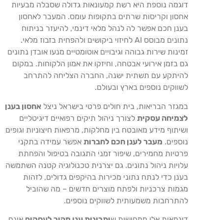
דוגמה נוספת היא רשת קמעונאות גדולה שסבלה מבעיות
אחסון וקריסות שרתים בתקופות עומס. המעבר לאחסון
בענן חכם אפשר לה לנהל מלאי דינמי, להיעזר בניתוח
נתונים מבוסס AI לחיזוי ביקושים ולהפחית בזבוז מלאי.
זמינות שירות גבוהה וגיבויים אוטומטיים מנעו אובדן נתונים
גם בזמן אירועי אבטחה, וחיזקו את אמון הלקוחות. במקום
להיתקע עם תשתית ישנה, החברה הצליחה להתרחב
לשווקים נוספים בארץ ובעולם.
במגזר הבריאות, בית חולים פרטי בישראל ניצל
אחסון בענן
לצמיחה עסקית
לצורך ניהול תיקים רפואיים דיגיטליים
ושיתוף מידע מאובטח בין מחלקות, מרפאות חיצוניות וגופים
נוספים.
מעבר לענן חכם לחברות
אפשר עמידה בתקני
פרטיות מחמירים, שיפור זמני התגובה בטיפול והפחתת
עלויות ניהול נתונים. גם יצרנית טכנולוגיה קטנה השתמשה
בענן כדי לנתח נתוני מכירות בהיקפים גדולים, לזהות
מגמות צרכניות ולפתח מוצרים חדשים – מה שהוביל
להתרחבות משמעותית לשווקים נוספים.
דוגמאות אלו ממחישות ש
יתרונות ענן מהיר לעסקים
אינם