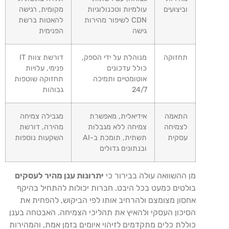
וביצועים
עולמיות וטכנולוגיות
מקומית, רגישה
CDN לשיפור מהירות
להאטות ברשת
גישה
הפנימית
תחזוקה
מנוהלת על ידי הספק,
דורשת צוות IT
כולל עדכונים
פנימי, עלויות
אוטומטיים ותמיכה
תחזוקה שוטפות
24/7
גבוהות
התאמה
אידיאלית, מאפשרת
מגבילה צמיחה
לצמיחה
צמיחה ללא מגבלות
מהירה, דורשת
עסקית
תשתית, תומכת ב-AI
השקעות נוספות
ובנתונים גדולים
מן ההשוואה עולה בבירור כי
יתרונות ענן מהיר לעסקים
בולטים כמעט בכל היבט. חברות יכולות להתחיל בהיקף
אחסון מצומצם ולהרחיב אותו לפי הביקוש, להפחית את
הסיכון העסקי ולהאיץ את תהליכי הצמיחה. האבטחה בענן
כוללת כלים מתקדמים לזיהוי איומים בזמן אמת, והמהירות