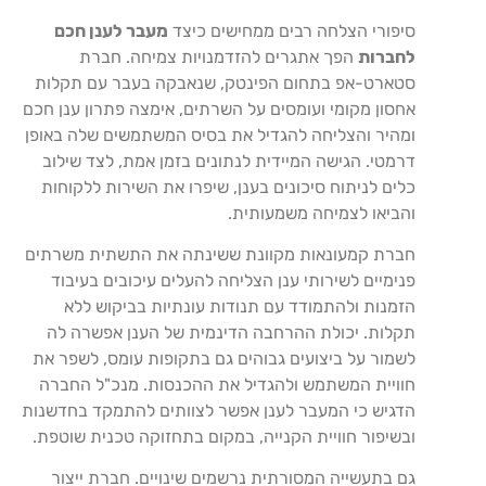
סיפורי הצלחה רבים ממחישים כיצד
מעבר לענן חכם
לחברות
הפך אתגרים להזדמנויות צמיחה. חברת
סטארט-אפ בתחום הפינטק, שנאבקה בעבר עם תקלות
אחסון מקומי ועומסים על השרתים, אימצה פתרון ענן חכם
ומהיר והצליחה להגדיל את בסיס המשתמשים שלה באופן
דרמטי. הגישה המיידית לנתונים בזמן אמת, לצד שילוב
כלים לניתוח סיכונים בענן, שיפרו את השירות ללקוחות
והביאו לצמיחה משמעותית.
חברת קמעונאות מקוונת ששינתה את התשתית משרתים
פנימיים לשירותי ענן הצליחה להעלים עיכובים בעיבוד
הזמנות ולהתמודד עם תנודות עונתיות בביקוש ללא
תקלות. יכולת ההרחבה הדינמית של הענן אפשרה לה
לשמור על ביצועים גבוהים גם בתקופות עומס, לשפר את
חוויית המשתמש ולהגדיל את ההכנסות. מנכ"ל החברה
הדגיש כי המעבר לענן אפשר לצוותים להתמקד בחדשנות
ובשיפור חוויית הקנייה, במקום בתחזוקה טכנית שוטפת.
גם בתעשייה המסורתית נרשמים שינויים. חברת ייצור