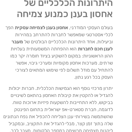
היתרונות הכלכליים של
אחסון בענן כמנוע צמיחה
בעולם העסקי המודרני,
אחסון בענן לצמיחה עסקית
הפך
לכלי אסטרטגי שמאפשר לחברות להתרחב במהירות
וביעילות. אחד היתרונות הכלכליים הבולטים של
מעבר
לענן חכם לחברות
הוא ההפחתה המשמעותית בעלויות
ההון הראשוניות: במקום להשקיע בציוד חומרה יקר כמו
שרתים, מערכות אחסון מקומיות ומערכי גיבוי, אפשר
להתחיל עם מודל תשלום לפי שימוש המתאים לצורכי
העסק בכל רגע נתון.
יתרון מרכזי נוסף הוא הגמישות הכלכלית. חברות יכולות
להגדיל או להקטין את קיבולת האחסון בהתאם לשינויים
בביקוש, ללא התחייבות להשקעות פיזיות ארוכות טווח.
לדוגמה, חברת סטארט-אפ ישראלית בתחום הפינטק
שהשתמשה בשירותי ענן הצליחה להכפיל את נפח הנתונים
שלה בתוך זמן קצר, מבלי להגדיל את התקציב, ובמקביל
ליהנות מצמיחה מרשימה במספר הלקוחות. מעבר לכך,