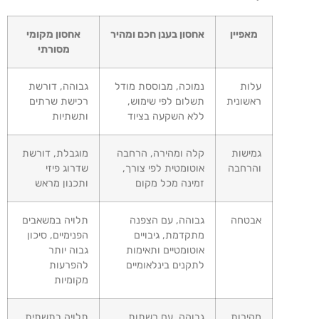
מאפיין
אחסון בענן חכם ומהיר
אחסון מקומי
מסורתי
עלות
נמוכה, מבוססת מודל
גבוהה, דורשת
ראשונית
תשלום לפי שימוש,
רכישת שרתים
ללא השקעה בציוד
ותשתיות
גמישות
קלה ומהירה, הרחבה
מוגבלת, דורשת
והרחבה
אוטומטית לפי צורך,
שדרוג פיזי
זמינה מכל מקום
ותכנון מראש
אבטחה
גבוהה, עם הצפנה
תלויה במשאבים
מתקדמת, גיבויים
הפנימיים, סיכון
אוטומטיים ותאימות
גבוה יותר
לתקנים בינלאומיים
להפרעות
מקומיות
מהירות
גבוהה, עם רשתות
תלויה בתשתית