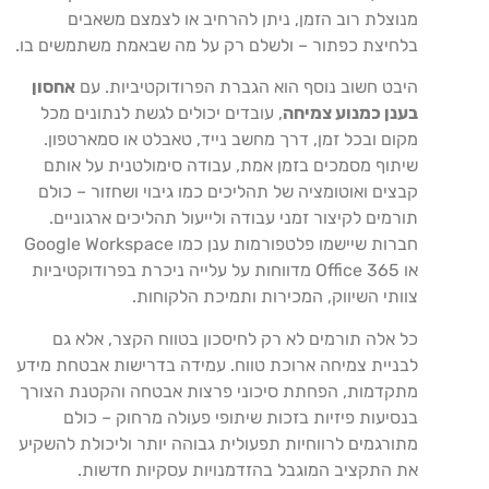
מנוצלת רוב הזמן, ניתן להרחיב או לצמצם משאבים
בלחיצת כפתור – ולשלם רק על מה שבאמת משתמשים בו.
היבט חשוב נוסף הוא הגברת הפרודוקטיביות. עם
אחסון
בענן כמנוע צמיחה
, עובדים יכולים לגשת לנתונים מכל
מקום ובכל זמן, דרך מחשב נייד, טאבלט או סמארטפון.
שיתוף מסמכים בזמן אמת, עבודה סימולטנית על אותם
קבצים ואוטומציה של תהליכים כמו גיבוי ושחזור – כולם
תורמים לקיצור זמני עבודה ולייעול תהליכים ארגוניים.
חברות שיישמו פלטפורמות ענן כמו Google Workspace
או Office 365 מדווחות על עלייה ניכרת בפרודוקטיביות
צוותי השיווק, המכירות ותמיכת הלקוחות.
כל אלה תורמים לא רק לחיסכון בטווח הקצר, אלא גם
לבניית צמיחה ארוכת טווח. עמידה בדרישות אבטחת מידע
מתקדמות, הפחתת סיכוני פרצות אבטחה והקטנת הצורך
בנסיעות פיזיות בזכות שיתופי פעולה מרחוק – כולם
מתורגמים לרווחיות תפעולית גבוהה יותר וליכולת להשקיע
את התקציב המוגבל בהזדמנויות עסקיות חדשות.