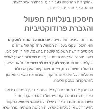
שהופך את ההחלטה לעבור לענן לבחירה אסטרטגית
חכמה עבור חברות בכל גודל.
חיסכון בעלויות תפעול
והגברת פרודוקטיביות
אחד המרכיבים המרכזיים ב
יתרונות ענן מהיר לעסקים
הוא חיסכון עקבי בעלויות תפעול. תחזוקה של שרתים
מקומיים דורשת השקעה שוטפת בחשמל, קירור, תיקונים,
רישוי תוכנה ואבטחה פיזית – עלויות שיכולות להגיע לאלפי
שקלים בחודש.
מעבר לענן חכם לחברות
מבטל את הצורך
בניהול התשתית הזו, מאחר שספקיות הענן הגדולות
מטפלות בכל היבטי התחזוקה, ומפנות את משאבי הארגון
להתמקדות בעסק הליבה.
החיסכון אינו מסתכם רק בצד הטכני. הענן מפחית גם את
הצורך בשדרוגים תקופתיים של חומרה, מקטין זמני
השבתה ומתמודד בצורה יעילה עם עומסי שימוש. במקום
להיערך לשיאי פעילות באמצעות רכישת תשתית יקרה שלא