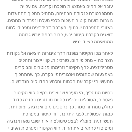
עובר אל המים באמצעות הולכה וקרינה. עם עליית
הטמפרטורה לנקודת הרתיחה, מתחיל תהליך ההתאדות:
נוצרות בועות קיטור העולות כלפי מעלה ונפרדות מהמים.
באזורי ההפרדה שבתוף, מערכת דהידרציה ומפרידי לחות
דואגים לקבלת קיטור יבש, לרוב ברמת יובש גבוהה
המתאימה לציוד רגיש.
לאחר מכן הקיטור מופנה דרך צינורות היציאה אל נקודות
הצריכה – מחליפי חום, טורבינות, קווי ייצור ותהליכי
סטריליזציה. לחץ הקיטור וזרימתו מנוטרים ומבוקרים
באמצעות שסתומים ואלגוריתמי בקרה, כך שהתהליך
התעשייתי יקבל את הכמות והלחץ המדויקים הנדרשים.
בסיום התהליך, מי העיבוי שנוצרים בקצה קווי הקיטור
נאספים, מטופלים ויכולים להיות מוחזרים בחזרה לדוד
כחלק ממחזור סגור. כך נחסכים מים ואנרגיה, ומופחתת
כמות הפסולת. לפני התקנת דוד קיטור במערכת
תעשייתית, מומלץ לבצע סימולציה או חישובי מאזן אנרגיה
ומים כדי להתאים את הדוד, קווי הקיטור ומערכות העיבוי