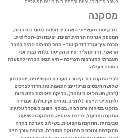
לשפר פרודוקטיביות ולהפחית סיכונים תפעוליים.
מסקנה
דוד קיטור תעשייתי הוא רכיב מפתח במערכות רבות,
המספק אנרגיה תרמית זמינה, יציבה ורב-תכליתית.
הבנת איך עובד דוד קיטור – החל מחימום המים במכל
הראשי, דרך תהליך יצירת הקיטור בלחץ גבוה ועד
העברתו למערכות הצריכה – היא תנאי הכרחי להפעלה
בטוחה ויעילה.
לפני התקנת דוד קיטור במערכת תעשייתית, יש לבחון
שלושה היבטים מרכזיים: התאמת סוג הדוד לצרכים
(דלק, חשמל או ביומסה), בדיקת תאימות לתשתיות
ולתהליכי הייצור (לחצים, נפחים וקיבולת), ועמידה
בתקני בטיחות ורגולציה. בנוסף, חשוב לשקלל עלויות
התקנה ותפעול, צריכת אנרגיה, תחזוקה והשפעה
סביבתית. התקנה מקצועית, בשילוב מערכת בקרה
מתקדמת ותוכנית תחזוקה מסודרת, תבטיח אורך חיים
ארוך, חיסכון משמעותי באנרגיה והקטנת הסיכון