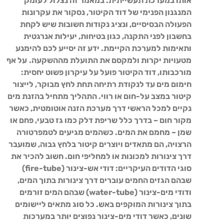
אותו במערכת תעשייתית. במאמר זה נצלול לעומק
המנגנון הפנימי של דוד הקיטור, נסקור את עקרונות
הפעולה הבסיסיים, ונציג נקודות חשובות שיש לקחת
בחשבון לפני התקנה, כגון בטיחות, יעילות אנרגטית
ותאימות למערכת הקיימת. ידע זה יסייע לכם להימנע
מטעויות יקרות ולמקסם את התועלת מההשקעה.
על אף
מורכבותו, דוד הקיטור פועל על עיקרון פשוט יחסית:
חימום מים עד לנקודת רתיחה תחת לחץ מבוקר, לייצור
קיטור במצב על-חום או רווי. התהליך מתחיל בהזנת מים
נקיים למכל הראשי דרך מערכת הזנה אוטומטית, כאשר
מקור חום – בדרך כלל שריפת דלק כמו גז טבעי, פחם או
שמן – מחמם את המים. כשהמים מגיעים לטמפרטורה
הרצויה, הם מתאדים ויוצרים קיטור בלחץ גבוה, שמועבר
דרך צינורות למכונות או למחליפי חום. חשוב להכיר את
סוגי הדודים העיקריים: דודי אש-צינור (fire-tube)
שבהם הגזים החמים עוברים דרך צינורות בתוך המים,
ודודי מים-צינור (water-tube) שבהם המים זורמים
בתוך צינורות המוקפים באש. כל סוג מתאים ליישומים
שונים, כאשר דודי מים-צינור נפוצים יותר במערכות