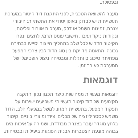
ובפסולת.
מעבר להשוואה הטכנית, לפני התקנת דוד קיטור במערכת
תעשייתית יש לבדוק באופן יסודי את התשתיות: חיבורי
צנרת, זמינות חשמל או דלק, מערכות אוורור ופליטה,
ונקודות ניקוז ועיבוי. חישובי עומס תרמי, לחצים ונפח
הקיטור הדרוש לכל שלב בתהליך הייצור יסייעו בבחירה
נכונה. התאמה מדויקת בין סוג הדוד לבין צרכי המפעל
מפחיתה סיכונים ותקלות ומבטיחה ניצול אופטימלי של
המערכת לאורך זמן.
דוגמאות
דוגמאות מעשיות ממחישות כיצד תכנון נכון והתקנה
מקצועית של דוד קיטור תעשייתי משפיעים ישירות על
תפקוד המפעל. בתעשיית המזון, למשל במפעלי חלב, הדוד
משמש לסטריליזציה של מכלים, ציוד ומוצרי ביניים. קיטור
בלחץ מוגדר עובר בצנרת מבודדת, ושמירה על איכות מים
גבוהה מונעת הצטברות אבנית הפוגעת ביעילות ובבטיחות.