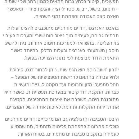
תפעולית, קיטור בלחץ גבוה מתאים למגוון רחב של יישומים
– חימום, בישול, ייבוש, סטריליזציה והנעת ציוד – ומאפשר
האצת קצב העבודה והפחתת זמני השהייה.
בהיבט האנרגטי, דודים מודרניים מתוכננים להציע יעילות
תרמית גבוהה, לעיתים תוך ניצול חום שיורי ומערכות לעיבוי
גזי הפליטה. בהשוואה למערכות חימום אחרות, ניתן להשיג
חיסכון משמעותי באנרגיה ובעלות הדלק, במיוחד כאשר
התאמת הדוד מבוצעת לפי נתוני הצריכה בפועל.
יתרון חשוב נוסף הוא הגמישות. ניתן לבחור דגם, קיבולת
ולחץ עבודה בהתאם לדרישות הספציפיות של המפעל –
החל ממפעלי מזון ותרופות ועד טקסטיל, נייר ותעשיות
כבדות. התקנת דוד קיטור במערכת תעשייתית, כאשר היא
מתוכננת היטב, משפרת את יציבות התהליכים, מקטינה
את תדירות התקלות ותורמת לאיכות אחידה של המוצרים.
היבטי הסביבה והרגולציה גם הם מרכזיים: דודים מודרניים
כוללים פתרונות להפחתת פליטות מזהמים, מה שמסייע
לעמידה בתקנים סביבתיים מחמירים. בטווח הארוך,