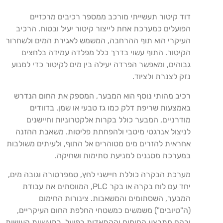
דוד קיטור תעשייתי מורכב ממספר רכיבים מרכזיים
הפועלים כמערכת אחת לייצור קיטור יעיל ובטוח. הרכיב
העיקרי הוא תוף ההרחבה, המשמש לאגירת המים ולשחרור
הקיטור. התוף עשוי בדרך כלל מפלדה עמידה בלחצים
גבוהים, ומאפשר הפרדה יעילה בין מים לקיטור כדי למנוע
נזק לצנרת ולציוד.
רכיב מהותי נוסף הוא המבער, המספק את החום הנדרש
באמצעות שריפת דלק כמו גז טבעי או שמן. בדוודים
מודרניים, המבער כולל בקרות אלקטרוניות וחיישנים
לניצול אנרגטי מיטבי ולהפחתת פליטות. משאבת ההזנה
אחראית להזרים מים מטוהרים אל התוף, ולעיתים משולבות
במערכת מסננים למניעת סתימות ושחיקה.
מערכת הבקרה כוללת חיישני לחץ, טמפרטורה וגובה מים,
יחד עם לוח בקרה או בקר PLC, המווסתים את עבודת
המבער, השסתומים והמשאבות. צינורות החימום
(ה"טיובים") משמשים כמשטחי החלפת החום העיקריים,
ובהם מתבצע החימום וההתאדות בפועל. בתעשיות העושות