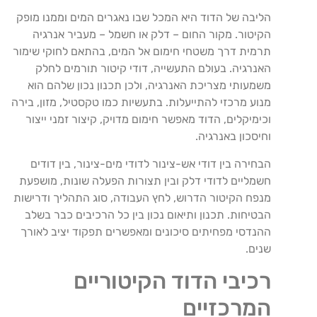
הליבה של הדוד היא המכל שבו נאגרים המים וממנו מופק
הקיטור. מקור החום – דלק או חשמל – מעביר אנרגיה
תרמית דרך משטחי חימום אל המים, בהתאם לחוקי שימור
האנרגיה. בעולם התעשייה, דודי קיטור תורמים לחלק
משמעותי מצריכת האנרגיה, ולכן תכנון נכון שלהם הוא
מנוע מרכזי להתייעלות. בתעשיות כמו טקסטיל, מזון, בירה
וכימיקלים, הדוד מאפשר חימום מדויק, קיצור זמני ייצור
וחיסכון באנרגיה.
הבחירה בין דודי אש-צינור לדודי מים-צינור, בין דודים
חשמליים לדודי דלק ובין תצורות הפעלה שונות, מושפעת
מנפח הקיטור הדרוש, לחץ העבודה, סוג התהליך ודרישות
הבטיחות. תכנון ותיאום נכון בין כל הרכיבים כבר בשלב
ההנדסי מפחיתים סיכונים ומאפשרים תפקוד יציב לאורך
שנים.
רכיבי הדוד הקיטוריים
המרכזיים