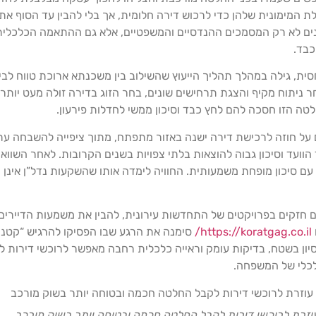
 המימונית שלהן כדי לרכוש דירה חלומית, אך בלי להבין עד הסוף א
נים לא רק המסמכים ההנדסיים והמשפטיים, אלא גם ההתאמה הכלכל
כבד.
ית, גילה במהלך תהליך הייעוץ שהשילוב בין משכנתא ארוכת טווח לבין 
ר ניתוח מקיף והצגת תרחישים שונים, בחר הזוג בדירה זולה מעט יותר,
ה הזו חסכה להם לחץ כבד וסיכון ממשי לחדלות פירעון.
ל חוזה לרכישת דירה ישנה באזור מתפתח, מתוך ציפייה להשבחה עתיד
ד הוועד וסיכון גבוה להוצאות בלתי צפויות בשנים הקרובות. לאחר השו
עם סיכון מופחת משמעותית. החוויה לימדה אותו שהשקעות נדל”ן אינן 
ם חזקים בפרויקטים של התחדשות עירונית, להבין את משמעות הדיירים 
https://koratgag.co.il/
סימנה את הרגע שבו הפסיקו להרגיש “קטני
יון בשטח, בדיקות עומק וראייה כלכלית רחבה מאפשר לרוכשי דירות לה
לכלי של המשפחה.
 עוזרת לרוכשי דירות לקבל החלטה חכמה ובטוחה יותר בשוק מורכב