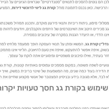
לכן הם נוטים להסכים לתנאים “סטנדרטיים” שנראים הגיוניים על הנייר
 הרכישה. כאן נכנס לתמונה מודל
קורת גג ליווי לרוכשי דירות
, המציע
סלולי מימון, ניתוח ריביות ותנאי פירעון מוקדם, ותכנון תמהיל משכנ
 מכירים היטב את האינטרסים של היזמים והקבלנים, ויודעים לזהות סעי
נו הדדי, או היעדר הגנות במקרה של עיכובים במסירה.
דל״ן קורת גג
, המשא ומתן על תנאי העסקה הופך ממעמד מלחיץ למה
וק, איפה אפשר להתעקש, ואיפה אין טעם להיאבק. הליווי אינו מתמקד
 בעתיד, ואילו סיכונים משפטיים ומימוניים אתה לוקח על עצמך.
צועיים לשפה פשוטה. במקום מסמכים עמוסים באותיות קטנות, קורת ג
דירה בעוד כמה שנים, מה המשמעות של שינוי בריבית במשק, ואיך לשמ
לבד, אלא מגובה בידע ובניסיון המצטבר של אנשי מקצוע שחיים את השו
שימוש בקורת גג חסך טעויות יקרות
ל רוכשים שעמדו בפני החלטה מורכבת והצליחו להפוך עסקה מבלבלת להז