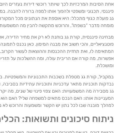
אחת הסיבות המרכזיות לכך שיותר רוכשי דירות נעזרים היום
פיננסי, תכנוני ומשפטי ולהפוך אותו למפה ברורה להבנה. במ
גג פועלת כגוף מתכלל: היא אוספת את הנתונים מכל המקורו
מומחה מדבר “בשפתו”, והרוכש מתקשה להבין מה המשמעות
מבחינה פיננסית, קורת גג בוחנת לא רק את מחיר הדירה, אלא
פוטנציאליים, והכי חשוב את מבנה המימון. כאן נכנס לתמונה
המתאימה לו, ואת תחזית ההכנסות וההוצאות לעשור הקרוב.
אפשרות, מה קורה אם הריבית עולה, ומה ההשלכות על תזרים
ומושכלת.
במקביל, קורת גג מטפלת בשכבות התכנוניות והמשפטיות. 
נבדקות תוכניות מתאר עדכניות ותוכניות עתידיות בסביבה, וב
גג מסבירה מה המשמעויות: האם צפוי פינוי של שנים, מה יק
המעניינות אותו: האם הנכס מתאים למשפחה שלי? האם הוא 
למהלך מובנה שבו לכל נתון יש הקשר ומשמעות והרוכש לא נש
ניתוח סיכונים ותשואות: הכל
רכישת דירה, בין אם למגורים ובין אם להשקעה, היא מהלך שמכ