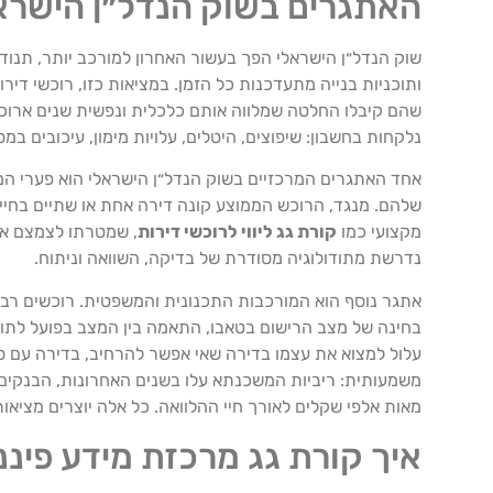
האתגרים בשוק הנדל״ן הישרא
שוק הנדל״ן הישראלי הפך בעשור האחרון למורכב יותר, תנודת
ותוכניות בנייה מתעדכנות כל הזמן. במציאות כזו, רוכשי ד
שהם קיבלו החלטה שמלווה אותם כלכלית ונפשית שנים ארוכו
נלקחות בחשבון: שיפוצים, היטלים, עלויות מימון, עיכובים במ
אחד האתגרים המרכזיים בשוק הנדל״ן הישראלי הוא פערי המ
שלהם. מנגד, הרוכש הממוצע קונה דירה אחת או שתיים בחייו,
מקצועי כמו
קורת גג ליווי לרוכשי דירות
, שמטרתו לצמצם את 
נדרשת מתודולוגיה מסודרת של בדיקה, השוואה וניתוח.
אתגר נוסף הוא המורכבות התכנונית והמשפטית. רוכשים רבי
בחינה של מצב הרישום בטאבו, התאמה בין המצב בפועל לתוכניות
עלול למצוא את עצמו בדירה שאי אפשר להרחיב, בדירה עם סיכו
משמעותית: ריביות המשכנתא עלו בשנים האחרונות, הבנקי
מאות אלפי שקלים לאורך חיי ההלוואה. כל אלה יוצרים מציאו
איך קורת גג מרכזת מידע פינ