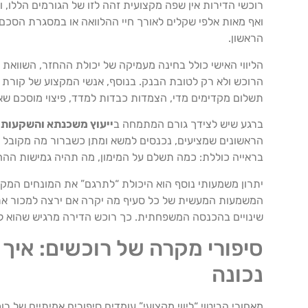
רוכשי הדירות אין שפה מקצועית זהה לזו של הגורמים הללו, ו
ואף מאות אלפי שקלים לאורך חיי ההלוואה או במסגרת הסכם
הראשון.
הליווי האישי כולל בחינה מעמיקה של יכולת ההחזר, השוואת מ
הרוכש ולא רק לטובת הבנק. בנוסף, אנשי המקצוע של קורת גג
תשלום מקדימים מדי, הצמדות כבדות למדד, פיצוי מוסכם שאי
ברגע שיש לצידך גורם המתמחה ב
ייעוץ משכנתא והשקעות נ
הראשונים שמציעים, נכנסים למשא ומתן כשברור מה מקובל בש
בראייה כוללת: כמה תשלם על המימון, מה תהיה גמישות ההחזר
יתרון משמעותי נוסף הוא היכולת “לתרגם” את המונחים המק
המשמעות המעשית של כל סעיף מה יקרה אם ירצה למכור את ה
שינויים בהכנסה המשפחתית. כך רוכש הדירה מרגיש שהוא לא 
סיפורי מקרה של רוכשים: איך 
נכונה
מאחורי הביטוי “ליווי מקצועי” עומדים סיפורים אמיתיים ש