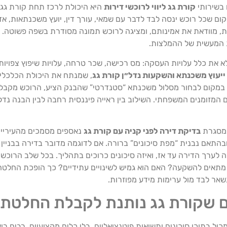
 בשירותי
קורת גג ליווי לרוכשי דירות
היא היכולת לרכז תחת קורת גג
קום שכל רוכש ינסה לבד לדבר עם שמאי, עורך דין, יועץ משכנתאות, אדר
ת, מוודאת את אמינותם, ומציגה לרוכש תמונה מסודרת בשפה פשוטה. 
 המעשית של ההמלצות.
 את כלל עלויות העסקה: מס רכישה, שכר טרחה, עלויות שיפוץ צפויות,
ייעוץ משכנתא והשקעות נדל״ן קורת גג
, שמנתח את היכולת הכלכלית
 במקום לבחור מסלול משכנתא “סטנדרטי” שהבנק הציע, הרוכש מקבל 
 המזומנים המשפחתי. השילוב בין ראייה פיננסית רחבה לבין הבנה נ
במסגרת
בדיקת דירה לפני קניה עם קורת גג
נאספים מסמכים מהעירייה
התאם נבנית “מפת סיכונים” ברורה. אם לדוגמה מדובר בדירה בבניין שמ
רה לערך הדירה עד אז, ואיזה סיכונים כרוכים בתהליך. בכל שלב הרו
מתאים להשקעה? האם הוא גמיש לשינויים עתידיים? כך הופכת החלטה 
אר לבד מול ערימות מידע מפוזרות.
ים שקורת גג נותנת לקבלת החלטת 
יל בתוכו סיכונים ותשואות פוטנציאליים. בלי כלים מקצועיים, רבים ר