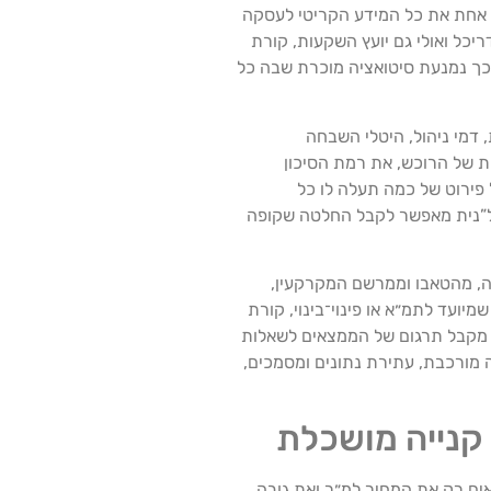
 אחת את כל המידע הקריטי לעסקה
יכל ואולי גם יועץ השקעות, קורת
כך נמנעת סיטואציה מוכרת שבה כל
 דמי ניהול, היטלי השבחה
 של הרוכש, את רמת הסיכון
פירוט של כמה תעלה לו כל
דל”נית מאפשר לקבל החלטה שקופה
, מהטאבו וממרשם המקרקעין,
יועד לתמ״א או פינוי־בינוי, קורת
כש מקבל תרגום של הממצאים לשאלות
מורכבת, עתירת נתונים ומסמכים,
קנייה מושכלת
ואים רק את המחיר למ״ר ואת גובה