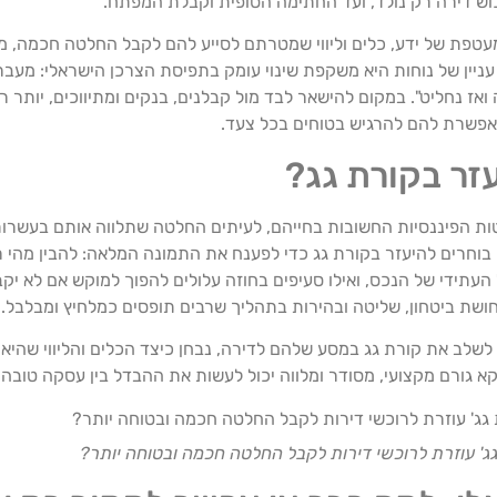
וש דירה רק נולד, ועד החתימה הסופית וקבלת המפתח.
טפת של ידע, כלים וליווי שמטרתם לסייע להם לקבל החלטה חכמה, מב
ניין של נוחות היא משקפת שינוי עומק בתפיסת הצרכן הישראלי: מעב
 ואז נחליט". במקום להישאר לבד מול קבלנים, בנקים ומתיווכים, יותר 
מאפשרת להם להרגיש בטוחים בכל צעד.
זר בקורת גג?
ות הפיננסיות החשובות בחייהם, לעיתים החלטה שתלווה אותם בעשרו
וחרים להיעזר בקורת גג כדי לפענח את התמונה המלאה: להבין מהי ר
תידי של הנכס, ואילו סעיפים בחוזה עלולים להפוך למוקש אם לא יקב
שת ביטחון, שליטה ובהירות בתהליך שרבים תופסים כמלחיץ ומבלבל.
 לשלב את קורת גג במסע שלהם לדירה, נבחן כיצד הכלים והליווי שהיא
קא גורם מקצועי, מסודר ומלווה יכול לעשות את ההבדל בין עסקה טובה 
גג' עוזרת לרוכשי דירות לקבל החלטה חכמה ובטוחה יותר?