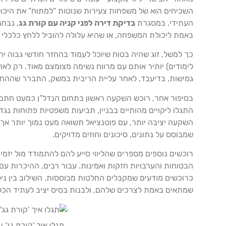
השכיחים הוא של משפחות צעירות שנוטות “למתוח” את היכולת
העתידי. במסגרת
בדיקת דירה לפני קניה עם קורת גג
, נבח
באמת ליכולת המשפחה, או שהיא עלולה להוביל ללחץ כלכלי 
כך למשל, זוג שהיה בטוח שיוכל לעמוד בהחזר חודשי גבוה יחס
לימודים) יותיר אותם עם מרווח נשימה מצומצם מאוד. רק לאח
גמישות. בדיעבד, לאחר עליית הריבית במשק, התברר שההחלט
בסיפור אחר, רוכש השקעה ראשון בתחום הנדל”ן כמעט חתם ע
התגלו ליקויים מהותיים בבניין, תביעות משפטיות פתוחות נג
השקעה יציבה יותר, עם פוטנציאל תשואה מעט נמוך יותר אך 
שמבוסס על נתונים, סיכונים וחוזים מדויקים.
רוכשים נוספים מספרים שהליווי סייע להם להתמודד מול יזמי
הבטוחות והערבויות חזקות ואמינות. עבור רבים, ההיכרות עם
כרוכשים מודעים שמקבלים החלטות מבוססות. השילוב בין ניס
שמתאים באמת לצרכים שלהם, ולבנות בסיס יציב לעתיד הכ
תגלו איך 'קורת גג'