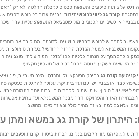
דגש על ניתוח סיכונים ותשואות כבסיס לקבלת החלטה: לא רק “האם ה
. במסגרת
קורת גג ליווי לרוכשי דירות
, נבנית עבור כל רוכש תכנית א
ים בבנייה או לשינויים תכנוניים מול פוטנציאל התשואה: עליית ערך, שכר 
אפשר להמחיש לרוכש תרחישים שונים. לדוגמה, מה קורה אם בוחרים ד
פת המשכנתא לעומת הגדלת ההחזר החודשי? בעזרת סימולציות מפורט
ום להסתמך על הנחות כלליות כמו “נדל״ן תמיד עולה”, מוצג ניתוח ש
 כך גם מי שאינו משקיע מנוסה מקבל כלים של משקיע מקצועי.
 קניה עם קורת גג
בהיבט הפונקציונלי והנדסי. מצב תשתיות, פוטנציאל 
יפוץ כבד, או בבניין ישן עם ועד בית יקר, עלולה להתגלות כעסקה פח
יל אישי של סיכון: יש מי שמוכן לקחת סיכון גבוה יותר בתמורה לתשוא
 בבחירת האזור והפרויקט, דרך מבנה המשכנתא ועד בחינת אפשרות ל
ים, אלא גם למה, באיזה מחיר כולל ובאיזה סיכון מחושב.
זמים: היתרון של קורת גג במשא ומתן
 מול גופי המימון והיזמים בנקים, חברות ביטוח, קרנות ופעמים רבות 