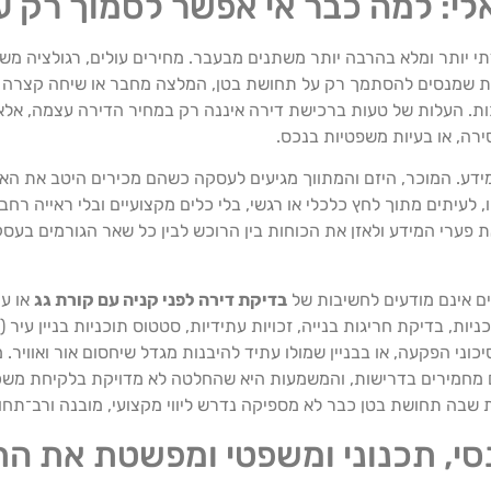
לי: למה כבר אי אפשר לסמוך רק ע
י יותר ומלא בהרבה יותר משתנים מבעבר. מחירים עולים, רגולציה משתנ
ירות שמנסים להסתמך רק על תחושת בטן, המלצה מחבר או שיחה קצרה ע
ת. העלות של טעות ברכישת דירה איננה רק במחיר הדירה עצמה, אלא
סירה, או בעיות משפטיות בנכס.
ידע. המוכר, היזם והמתווך מגיעים לעסקה כשהם מכירים היטב את האז
 לעיתים מתוך לחץ כלכלי או רגשי, בלי כלים מקצועיים ובלי ראייה רחב
פערי המידע ולאזן את הכוחות בין הרוכש לבין כל שאר הגורמים בעסק
ם אינם מודעים לחשיבות של
בדיקת דירה לפני קניה עם קורת גג
או עם
, בדיקת חריגות בנייה, זכויות עתידיות, סטטוס תוכניות בניין עיר (ת
ני הפקעה, או בבניין שמולו עתיד להיבנות מגדל שיחסום אור ואוויר. 
ם מחמירים בדרישות, והמשמעות היא שהחלטה לא מדויקת בלקיחת משכ
ת שבה תחושת בטן כבר לא מספיקה נדרש ליווי מקצועי, מובנה ורב־תחו
נסי, תכנוני ומשפטי ומפשטת את ה