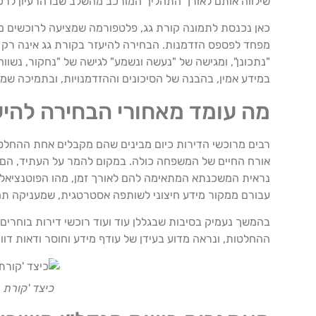
שילווה אותם לאורך התהליך המורכב מהשלב שבו הרעיון לרכ
כאן נכנסת לתמונה קורת גג, פלטפורמה שמציעה לרוכשים מע
מפחד לפספס הזדמנות. הבחירה להיעזר בקורת גג אינה רק ע
"נתכונן", ומגישה של "נעשה ונשמע" לגישה של "נחקור, נשווה
במידע אמין, בהבנה של הסיכונים וההזדמנויות, ובתמיכה ש
מה עומד מאחורי הבחירה להיע
רבים מרוכשי הדירות כיום מבינים שהם מקבלים אחת ההחלט
אורח החיים של המשפחה כולה. במקום להמר על העתיד, הם ב
נראית המשכנתא המתאימה להם לאורך זמן, מהו הפוטנציאל הע
עבורם ממקור מידע חיצוני לשותפה אסטרטגית, שמעניקה תחו
בהמשך נעמיק בסיבות שבגללן עוד ועוד רוכשי דירות בוחרים
ההחלטות, ונראה מדוע בעידן של עודף מידע וחוסר ודאות דוו
כיצד 'קורת 