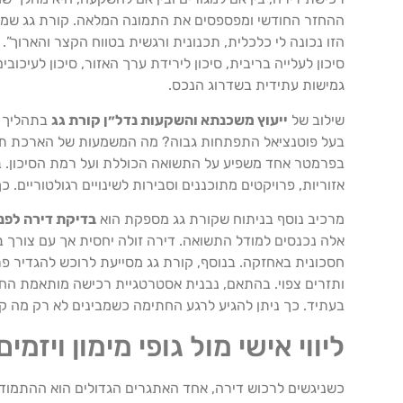
ההחזר החודשי ומפספסים את התמונה המלאה. קורת גג שמה 
הזו נכונה לי כלכלית, תכנונית ורגשית בטווח הקצר והארוך”
סיכון לעלייה בריבית, סיכון לירידת ערך האזור, סיכון לעיכוב
גמישות עתידית בשדרוג הנכס.
שילוב של
ייעוץ משכנתא והשקעות נדל״ן קורת גג
בתהליך מ
בעל פוטנציאל התפתחות גבוה? מה המשמעות של הארכת תקו
בפרמטר אחד משפיע על התשואה הכוללת ועל רמת הסיכון. במק
אזוריות, פרויקטים מתוכננים וסבירות לשינויים רגולטוריים.
מרכיב נוסף בניתוח שקורת גג מספקת הוא
בדיקת דירה לפני
אלה נכנסים למודל התשואה. דירה זולה יחסית אך עם צורך בש
חסכונית באחזקה. בנוסף, קורת גג מסייעת לרוכש להגדיר פרופ
ותזרים צפוי. בהתאם, נבנית אסטרטגיית רכישה מותאמת החל
בעתיד. כך ניתן להגיע לרגע החתימה כשמבינים לא רק מה קונ
ליווי אישי מול גופי מימון וי
כשניגשים לרכוש דירה, אחד האתגרים הגדולים הוא ההתמודדות