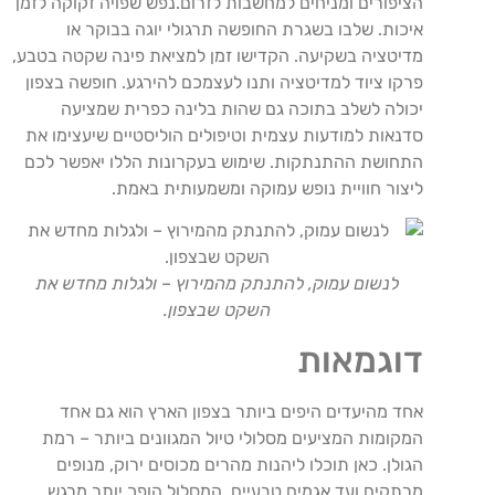
הציפורים ומניחים למחשבות לזרום.נפש שפויה זקוקה לזמן
איכות. שלבו בשגרת החופשה תרגולי יוגה בבוקר או
מדיטציה בשקיעה. הקדישו זמן למציאת פינה שקטה בטבע,
פרקו ציוד למדיטציה ותנו לעצמכם להירגע. חופשה בצפון
יכולה לשלב בתוכה גם שהות בלינה כפרית שמציעה
סדנאות למודעות עצמית וטיפולים הוליסטיים שיעצימו את
התחושת ההתנתקות. שימוש בעקרונות הללו יאפשר לכם
ליצור חוויית נופש עמוקה ומשמעותית באמת.
לנשום עמוק, להתנתק מהמירוץ – ולגלות מחדש את
השקט שבצפון.
דוגמאות
אחד מהיעדים היפים ביותר בצפון הארץ הוא גם אחד
המקומות המציעים מסלולי טיול המגוונים ביותר – רמת
הגולן. כאן תוכלו ליהנות מהרים מכוסים ירוק, מנופים
מרתקים ועד אגמים טבעיים. המסלול הופך יותר מרגש