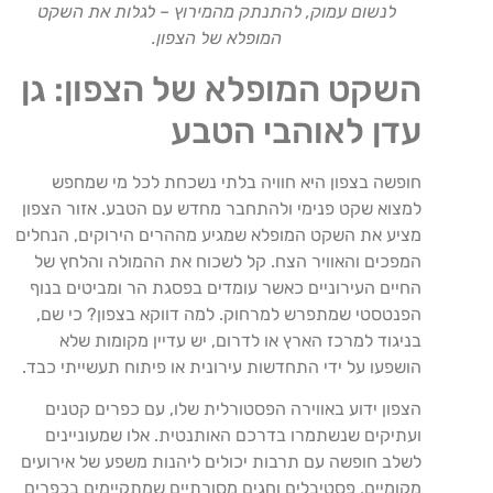
לנשום עמוק, להתנתק מהמירוץ – לגלות את השקט
המופלא של הצפון.
השקט המופלא של הצפון: גן
עדן לאוהבי הטבע
חופשה בצפון היא חוויה בלתי נשכחת לכל מי שמחפש
למצוא שקט פנימי ולהתחבר מחדש עם הטבע. אזור הצפון
מציע את השקט המופלא שמגיע מההרים הירוקים, הנחלים
המפכים והאוויר הצח. קל לשכוח את ההמולה והלחץ של
החיים העירוניים כאשר עומדים בפסגת הר ומביטים בנוף
הפנטסטי שמתפרש למרחוק. למה דווקא בצפון? כי שם,
בניגוד למרכז הארץ או לדרום, יש עדיין מקומות שלא
הושפעו על ידי התחדשות עירונית או פיתוח תעשייתי כבד.
הצפון ידוע באווירה הפסטורלית שלו, עם כפרים קטנים
ועתיקים שנשתמרו בדרכם האותנטית. אלו שמעוניינים
לשלב חופשה עם תרבות יכולים ליהנות משפע של אירועים
מקומיים, פסטיבלים וחגים מסורתיים שמתקיימים בכפרים