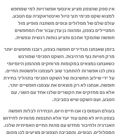
אין ספק שהצפון מציע אינסוף אפשרויות למי שמחפש
למצוא שקט פנימי תוך טיול ואינטראקציה עם הטבע.
עולם שלם של מסלולים ונופים משתנה מופיע מול
המטיילים בצפון, ומהווה גן עדן עבור אלו המחפשים
חופשה שתמקד אתכם ותציע נוחות רגשית ונפשית.
בזמן שאנחנו מגדירים חופשה בצפון, רובנו מחפשים יותר
מרק חוויות נוף מרהיבות. השקט הפנימי שמורגש
כשאנחנו נמצאים במקומות מרוחקים מההמון היומיומי
נותן לנו אפשרות להתחבר שוב לעצמנו ולפשטות החיים.
על ידי שילוב החשיבות של השקט הפנימי בתהליך בחירת
חופשה, אנחנו לא רק מוצאים את עצמנו חופשיים יותר,
אלא גם מחזקים את הקשרים שלנו אחד עם השני, עם
הטבע, ועם השקט שיש בסביבה.
בעולם העמוס בו אנו חיים היום, הבחירה לבלות חופשה
בצפון היא לא סתם עוד יעד אלא התנסות מהותית לחידוש
האנרגיה ולחיבור מחדש עם מהות החיים האמיתית שלנו.
המסלולים, הנופים, והסביבה הצפונים מציעים לנו מקום