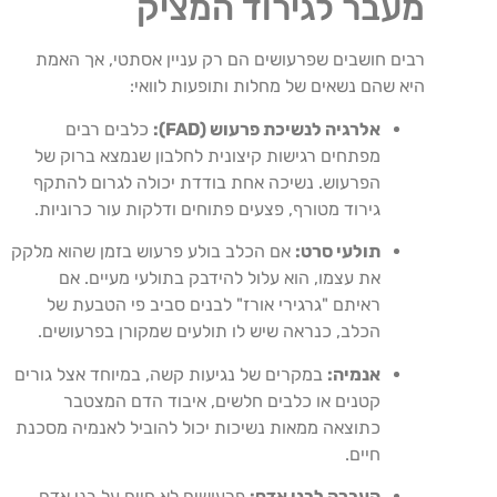
מעבר לגירוד המציק
רבים חושבים שפרעושים הם רק עניין אסתטי, אך האמת
היא שהם נשאים של מחלות ותופעות לוואי:
אלרגיה לנשיכת פרעוש (FAD):
כלבים רבים
מפתחים רגישות קיצונית לחלבון שנמצא ברוק של
הפרעוש. נשיכה אחת בודדת יכולה לגרום להתקף
גירוד מטורף, פצעים פתוחים ודלקות עור כרוניות.
תולעי סרט:
אם הכלב בולע פרעוש בזמן שהוא מלקק
את עצמו, הוא עלול להידבק בתולעי מעיים. אם
ראיתם "גרגירי אורז" לבנים סביב פי הטבעת של
הכלב, כנראה שיש לו תולעים שמקורן בפרעושים.
אנמיה:
במקרים של נגיעות קשה, במיוחד אצל גורים
קטנים או כלבים חלשים, איבוד הדם המצטבר
כתוצאה ממאות נשיכות יכול להוביל לאנמיה מסכנת
חיים.
העברה לבני אדם:
פרעושים לא חיים על בני אדם,