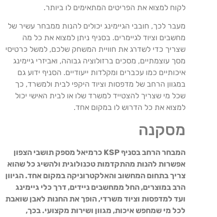
לקוח למצוא את הפריטים המתאימים לו ביותר.
מעבר לכך, חובבי הגיימינג יכולים להנות ממבחר עשיר של
מחשבים וציוד לגיימרים. בסניף ניתן למצוא את כל מה
שצריך כדי לשדרג את חוויית המשחק שלכם, למשל כרטיסי
מסך עוצמתיים, מסכים ברזולוציה גבוהה, ואביזרי גיימינג
איכותיים כמו עכברים ומקלדות ייעודיים. הסניף ידוע גם
במגוון הרחב של מדפסות וציוד היקפי לבית ולמשרד, כך
שכל מי שצריך להצטייד למשרד שלו או לבית האישי יכול
למצוא את כל הדרוש לו במקום אחד.
מסקנה
המבחר הרחב בסניף KSP כרמיאל מספק תושבי הצפון
אפשרות להנות מהתקדמות טכנולוגית ולהשיג כל שהוא
צריך בתחום המחשוב והאלקטרוניקה במקום אחד. הגיוון
הרב במוצרים, החל ממחשבים ניידים, דרך כלי גיימינג
ועד למדפסות וציוד משרדי, הופך את החנות לאבן שואבת
לכל מי שמחפש איכות, מגוון ושירות מקצועי. בכך,