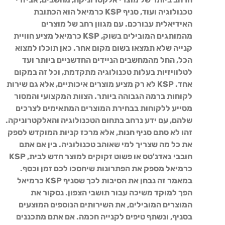
טכנולוגיה ועוד, סניף KSP כרמיאל הוא הכתובת
האידיאלית עבורכם. עם מגוון רחב של מוצרים
מהמותגים המובילים בשוק, KSP כרמיאל מציע חוויית
קנייה שלא תמצאו בשום מקום אחר. כאן תוכלו למצוא
הכל, החל מהמחשבים הניידים החדשניים ביותר ועד
לטלוויזיות בעלות טכנולוגיה מתקדמת, וכל זה במקום
אחד. KSP לא רק מציע מוצרים איכותיים, אלא גם שירות
לקוחות ברמה הגבוהה ביותר. הצוות המקצועי והמסור
מסייע ללקוחות בבחירת המוצרים המתאימים לצרכים
שלהם, עם ידע נרחב בתחום הטכנולוגיה והאלקטרוניקה.
זהו לא סתם סניף חנות, אלא מרכז קניות המוקדש לספק
את כל מה שצריך למי שאוהב טכנולוגיה. בין אם אתם
חובבי גאדג'טס או פשוט זקוקים למוצר חדש לבית, KSP
כרמיאל מספק את הפתרונות שיחסכו לכם זמן וכסף.
במאמר זה נבחן את הסיבות לכך שסניף KSP כרמיאל
הפך למוקד משיכה עבור תושבי הצפון. נסקור את
המוצרים המובילים, את השירותים הנוספים המוצעים
בסניף, ונשתף טיפים לקנייה חכמה. אם אתם מתכננים